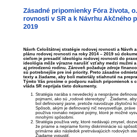
Zásadné pripomienky Fóra života, o.
rovnosti v SR a k Návrhu Akčného pl
2019
Návrh Celoštátnej stratégie rodovej rovnosti a Návrh
plánu rodovej rovnosti na roky 2014 – 2019 sú dokume
cieľom je presadiť ideológiu rodovej rovnosti do praxe
ideológia môže výrazne narušiť vzťahy medzi mužmi a
aj prirodzenú rodinu. Zároveň požaduje zdroje financo
sú potrebnejšie pre iné priority. Preto zásadne odmiet
texty a žiadame, aby boli materiály stiahnuté na prepr
Týmto Vás prosíme o podporu našich pripomienok s c
vláda SR neprijala tieto dokumenty.
Stratégia narába s nevedecký a nesprávne definov
pojmami, ako sú „rodové stereotypy“ . Žiadame, aby
bol definovaný jasne, pretože navodzuje zbytočnú ko
Spôsob, akým je definovaný nič nevysvetľuje, práve
používa rovnako nejasné pojmy, ktoré je možné vysve
mnohými spôsobmi.
Stratégia používa vety, ktoré nedávajú zmysel, dozv
že priame a nepriame formy diskriminácie sú spôso
primárne ako následok pretrvávajúcich rodových ste
Žiadame vypustiť.