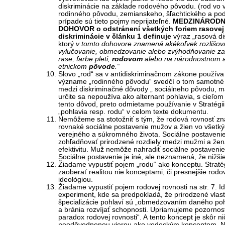
diskriminácie na základe rodového pôvodu. (rod vo
rodinného pôvodu, zemianskeho, šľachtického a pod.
prípade sú tieto pojmy neprijateľné.
MEDZINÁROD
DOHOVOR o odstránení všetkých foriem rasovej
diskriminácie v článku 1 definuje
výraz „rasová di
ktorý
v tomto dohovore znamená akékoľvek rozlišov
vylučovanie, obmedzovanie alebo zvýhodňovanie za
rase, farbe pleti,
rodovom
alebo na národnostnom 
etnickom
pôvode
.“
Slovo „rod“ sa v antidiskriminačnom zákone používa 
význame „rodinného pôvodu“ svedčí o tom samotné
medzi diskriminačné dôvody „ sociálneho pôvodu, maj
určite sa nepoužíva ako alternant pohlavia, s cieľom
tento dôvod, preto odmietame používanie v Stratégii
„pohlavia resp. rodu“ v celom texte dokumentu.
Nemôžeme sa stotožniť s tým, že rodová rovnosť 
rovnaké sociálne postavenie mužov a žien vo všetký
verejného a súkromného života. Sociálne postaveni
zohľadňovať prirodzené rozdiely medzi mužmi a žen
efektivitu. Muž nemôže nahradiť sociálne postaveni
Sociálne postavenie je iné, ale neznamená, že nižšie
Žiadame vypustiť pojem „rodu“ ako konceptu. Strat
zaoberať realitou nie konceptami, či presnejšie rodo
ideológiou.
Žiadame vypustiť pojem rodovej rovnosti na str. 7. Id
experiment, kde sa predpokladá, že prirodzené vlast
špecializácie pohlaví sú „obmedzovaním daného poh
a bránia rozvíjať schopnosti. Upriamujeme pozornos
paradox rodovej rovnosti“. A tento koncept je skôr n
neodôvodnenou vierou ako vedeckým konceptom. 