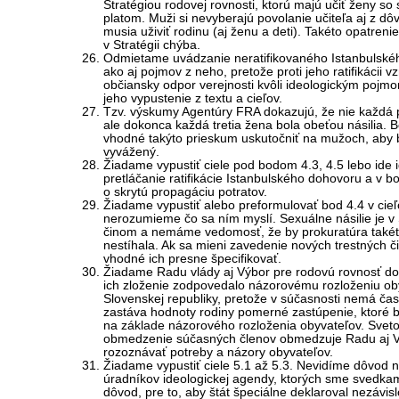
Stratégiou rodovej rovnosti, ktorú majú učiť ženy s
platom. Muži si nevyberajú povolanie učiteľa aj z dô
musia uživiť rodinu (aj ženu a deti). Takéto opatren
v Stratégii chýba.
Odmietame uvádzanie neratifikovaného Istanbulské
ako aj pojmov z neho, pretože proti jeho ratifikácii v
občiansky odpor verejnosti kvôli ideologickým poj
jeho vypustenie z textu a cieľov.
Tzv. výskumy Agentúry FRA dokazujú, že nie každá 
ale dokonca každá tretia žena bola obeťou násilia. B
vhodné takýto prieskum uskutočniť na mužoch, aby 
vyvážený.
Žiadame vypustiť ciele pod bodom 4.3, 4.5 lebo ide 
pretláčanie ratifikácie Istanbulského dohovoru a v b
o skrytú propagáciu potratov.
Žiadame vypustiť alebo preformulovať bod 4.4 v cie
nerozumieme čo sa ním myslí. Sexuálne násilie je v
činom a nemáme vedomosť, že by prokuratúra takét
nestíhala. Ak sa mieni zavedenie nových trestných či
vhodné ich presne špecifikovať.
Žiadame Radu vlády aj Výbor pre rodovú rovnosť dop
ich zloženie zodpovedalo názorovému rozloženiu ob
Slovenskej republiky, pretože v súčasnosti nemá čas
zastáva hodnoty rodiny pomerné zastúpenie, ktoré by 
na základe názorového rozloženia obyvateľov. Svet
obmedzenie súčasných členov obmedzuje Radu aj 
rozoznávať potreby a názory obyvateľov.
Žiadame vypustiť ciele 5.1 až 5.3. Nevidíme dôvod n
úradníkov ideologickej agendy, ktorých sme svedka
dôvod, pre to, aby štát špeciálne deklaroval nezávisl