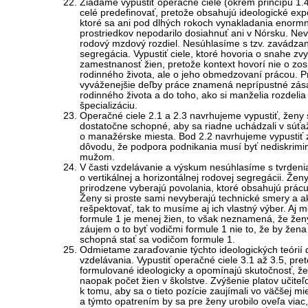
Žiadame vypustiť operačné ciele (okrem princípu 1.4
celé predefinovať, pretože obsahujú ideologické exp
ktoré sa ani pod dlhých rokoch vynakladania enorm
prostriedkov nepodarilo dosiahnuť ani v Nórsku. Nev
rodový mzdový rozdiel. Nesúhlasíme s tzv. zavádz
segregácia. Vypustiť ciele, ktoré hovoria o snahe zv
zamestnanosť žien, pretože kontext hovorí nie o zo
rodinného života, ale o jeho obmedzovaní prácou. 
vyváženejšie deľby práce znamená neprípustné zás
rodinného života a do toho, ako si manželia rozdelia
špecializáciu.
Operačné ciele 2.1 a 2.3 navrhujeme vypustiť, ženy 
dostatočne schopné, aby sa riadne uchádzali v súťa
o manažérske miesta. Bod 2.2 navrhujeme vypustiť 
dôvodu, že podpora podnikania musí byť nediskrimi
mužom.
V časti vzdelávanie a výskum nesúhlasíme s tvrdeni
o vertikálnej a horizontálnej rodovej segregácii. Ženy
prirodzene vyberajú povolania, ktoré obsahujú prácu
Ženy si proste sami nevyberajú technické smery a 
rešpektovať, tak to musíme aj ich vlastný výber. Aj 
formule 1 je menej žien, to však neznamená, že že
záujem o to byť vodičmi formule 1 nie to, že by žen
schopná stať sa vodičom formule 1.
Odmietame zaraďovanie týchto ideologických teórií 
vzdelávania. Vypustiť operačné ciele 3.1 až 3.5, pre
formulované ideologicky a opomínajú skutočnosť, že 
naopak počet žien v školstve. Zvýšenie platov učiteľ
k tomu, aby sa o tieto pozície zaujímali vo väčšej mi
a týmto opatrením by sa pre ženy urobilo oveľa viac