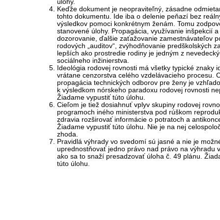
úlohy.
Keďže dokument je neopraviteľný, zásadne odmietam
tohto dokumentu. Ide iba o delenie peňazí bez reál
výsledkov pomoci konkrétnym ženám. Tomu zodpov
stanovené úlohy. Propagácia, využívanie inšpekcií a
dozorovanie, ďalšie zaťažovanie zamestnávateľov p
rodových „auditov“, zvýhodňovanie predškolských za
lepších ako prostredie rodiny je jedným z nevedecký
sociálneho inžinierstva.
Ideológia rodovej rovnosti má všetky typické znaky i
vrátane cenzorstva celého vzdelávacieho procesu. C
propagácia technických odborov pre ženy je vzhľad
k výsledkom nórskeho paradoxu rodovej rovnosti ne
Žiadame vypustiť túto úlohu.
Cieľom je tiež dosiahnuť vplyv skupiny rodovej rovno
programoch iného ministerstva pod rúškom reprod
zdravia rozširovať informácie o potratoch a antikonce
Žiadame vypustiť túto úlohu. Nie je na nej celospol
zhoda.
Pravidlá výhrady vo svedomí sú jasné a nie je možn
uprednostňovať jedno právo nad právo na výhradu 
ako sa to snaží presadzovať úloha č. 49 plánu. Žiad
túto úlohu.