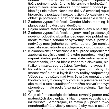
tiež s pojmom „odstránenie hierarchie v hodnotách“ 
preformulovávanie rebríčka prirodzených hodnôt je 
ideológií nie štátov. Nevidíme tiež v Slovenskej repu
hierarchiu v postavení mužov a žien. Ak existuje v k
oblasti je potrebné hľadať príčinu a riešenie v danej o
Žiadame vypustiť definíciu Gender Mainstreaming, 
plánovaciu štruktúru pre ideológiu.
Pojem rodové stereotypy je nedefinovaný a nejasný.
Žiadame vypustiť definície pojmov, ktoré predstavuj
nového rodového slovníka ideológie, kde pohľad na 
medzi mužmi a ženami sa vysvetľuje čisto z pozície 
nadvlády moci jedného pohlavia nad druhým namies
špecializácie, jednoty a spolupráce, ktorou disponuje
K ekonomickej nezávislosti a trhu práce odporúčam
zaoberať sa výsledkami nórskeho paradoxu, ktorý p
napriek štedrej podpore si ženy stále radšej vyberaj
zamestnania, kde sa hlbšie zaoberá s človekom, nie
ťažko ju nazvať segregáciou. Navrhujeme vypustiť.
Na základe tzv. rodových stereotypov (čo mali byť i
starostlivosť o deti a iných členov rodiny zodpovedaj
Vôbec sa neuvažuje nad tým, že práve empatia a so
kontakty sú tým cenným v čom sú v priemere ženy o
ako muži a túto skutočnosť nemožno nazvať rodov
stereotypom, ale podieľa sa na tom biológia. Navrh
vypustiť.
Čo je cieľom stratégie dosiahnuť rovnaký pomer mu
materských dovolenkách? Navrhujeme vypustiť ide o
inžinierstvo. Samozrejme, že matka je v prvých roko
nenahraditeľná a všetky ostatné úlohy musia ustúpi