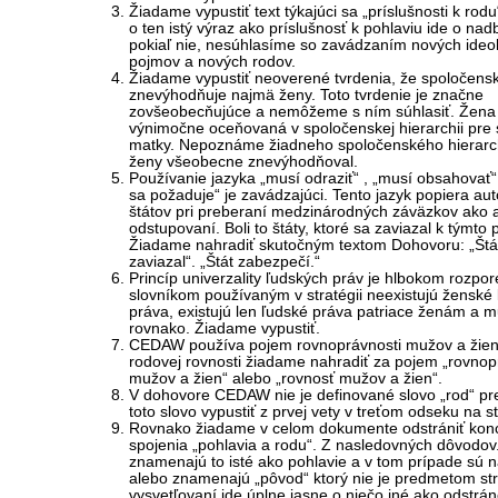
Žiadame vypustiť text týkajúci sa „príslušnosti k rodu
o ten istý výraz ako príslušnosť k pohlaviu ide o nad
pokiaľ nie, nesúhlasíme so zavádzaním nových ideo
pojmov a nových rodov.
Žiadame vypustiť neoverené tvrdenia, že spoločensk
znevýhodňuje najmä ženy. Toto tvrdenie je značne
zovšeobecňujúce a nemôžeme s ním súhlasiť. Žena 
výnimočne oceňovaná v spoločenskej hierarchii pre 
matky. Nepoznáme žiadneho spoločenského hierarch
ženy všeobecne znevýhodňoval.
Používanie jazyka „musí odraziť“ , „musí obsahovať“ 
sa požaduje“ je zavádzajúci. Tento jazyk popiera au
štátov pri preberaní medzinárodných záväzkov ako aj
odstupovaní. Boli to štáty, ktoré sa zaviazal k týmto
Žiadame nahradiť skutočným textom Dohovoru: „Štá
zaviazal“. „Štát zabezpečí.“
Princíp univerzality ľudských práv je hlbokom rozpor
slovníkom používaným v stratégii neexistujú ženské
práva, existujú len ľudské práva patriace ženám a
rovnako. Žiadame vypustiť.
CEDAW používa pojem rovnoprávnosti mužov a žien
rodovej rovnosti žiadame nahradiť za pojem „rovno
mužov a žien“ alebo „rovnosť mužov a žien“.
V dohovore CEDAW nie je definované slovo „rod“ pr
toto slovo vypustiť z prvej vety v treťom odseku na s
Rovnako žiadame v celom dokumente odstrániť konc
spojenia „pohlavia a rodu“. Z nasledovných dôvodov
znamenajú to isté ako pohlavie a v tom prípade sú 
alebo znamenajú „pôvod“ ktorý nie je predmetom stra
vysvetľovaní ide úplne jasne o niečo iné ako odstrá