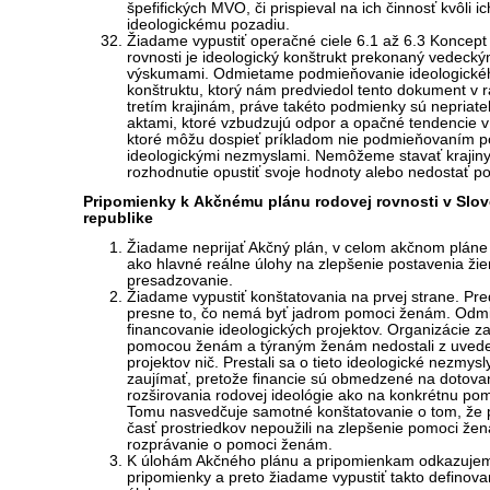
špefifických MVO, či prispieval na ich činnosť kvôli ic
ideologickému pozadiu.
Žiadame vypustiť operačné ciele 6.1 až 6.3 Koncept
rovnosti je ideologický konštrukt prekonaný vedecký
výskumami. Odmietame podmieňovanie ideologické
konštruktu, ktorý nám predviedol tento dokument v 
tretím krajinám, práve takéto podmienky sú nepriate
aktami, ktoré vzbudzujú odpor a opačné tendencie v 
ktoré môžu dospieť príkladom nie podmieňovaním 
ideologickými nezmyslami. Nemôžeme stavať krajin
rozhodnutie opustiť svoje hodnoty alebo nedostať p
Pripomienky k Akčnému plánu rodovej rovnosti v Slo
republike
Žiadame neprijať Akčný plán, v celom akčnom pláne
ako hlavné reálne úlohy na zlepšenie postavenia žie
presadzovanie.
Žiadame vypustiť konštatovania na prvej strane. Pre
presne to, čo nemá byť jadrom pomoci ženám. Odm
financovanie ideologických projektov. Organizácie z
pomocou ženám a týraným ženám nedostali z uved
projektov nič. Prestali sa o tieto ideologické nezmysl
zaujímať, pretože financie sú obmedzené na dotova
rozširovania rodovej ideológie ako na konkrétnu p
Tomu nasvedčuje samotné konštatovanie o tom, že
časť prostriedkov nepoužili na zlepšenie pomoci žen
rozprávanie o pomoci ženám.
K úlohám Akčného plánu a pripomienkam odkazuje
pripomienky a preto žiadame vypustiť takto definov