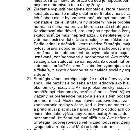
miesto. Hnať matku do práce od detí je nepochopen
pojmov materstva a tejto úlohy ženy.
Žiadame vypustiť negatívne konotácie, ktoré navodz
konštatovanie, že matky s deťmi do 6 rokov nie sú 
Ich úlohou nie je byť zamestnané, ale byť matkami. 
konštatuje, že je „štrukturálny problém“ nie je probl
normálna úloha materstva, ktorú sa snaží stratégia r
Konštatovať ako dôvod, pre ktorý sa nepodarilo žen
skutočnosť, že muži neprechádzajú k neplatenej prá
v domácnosti svedčí o čisto ideologickom základe a
Podľa jednej z definícií , ktoré uvádza Stratégia, maj
bytosti právo slobodne rozvíjať svoje schopnosti a vy
z možností bez obmedzení rodovými rolami a majú 
uznávané, zohľadňované a podporované. Ako môže
stratégia konštatovať, že sa nepodarilo dosiahnuť 
k domácej práci? Ak si muži slobodne vyberajú svoju
a živiteľa, z akých dôvodov sa tu natláča sociálny e
s deťmi?
Stratégia vôbec nerešpektuje, že muži a ženy vytvár
spolu, nie nezávisle od seba a táto jednotka ako hl
ekonomicky nezávislá. Ak nie je ekonomicky nezávisl
nemôže byť ekonomicky nezávislá ani jej časť. Výber
viazaný na preferencie mužov a žien a s tým podstat
priemer miezd. Muži nesú hlavnú zodpovednosť za
zaobstaranie rodiny v čase, keď je žena na matersk
a preto musí plat muža najmä v týchto obdobiach d
minimálne takú výšku, aby zabezpečil aj ženu aj deti
neznamená, že žena má mať nižší plat. Aké riešeni
Stratégia rodovej rovnosti veľmi zjednodušene: Ženy
svoje deti a robte viac! Muži ostaňte s deťmi!