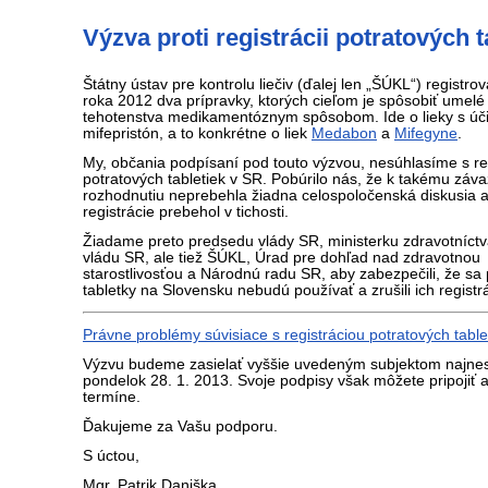
Výzva proti registrácii potratových 
Štátny ústav pre kontrolu liečiv (ďalej len „ŠÚKL“) registr
roka 2012 dva prípravky, ktorých cieľom je spôsobiť umelé
tehotenstva medikamentóznym spôsobom. Ide o lieky s úč
mifepristón, a to konkrétne o liek
Medabon
a
Mifegyne
.
My, občania podpísaní pod touto výzvou, nesúhlasíme s re
potratových tabletiek v SR. Pobúrilo nás, že k takému zá
rozhodnutiu neprebehla žiadna celospoločenská diskusia a
registrácie prebehol v tichosti.
Žiadame preto predsedu vlády SR, ministerku zdravotníctv
vládu SR, ale tiež ŠÚKL, Úrad pre dohľad nad zdravotnou
starostlivosťou a Národnú radu SR, aby zabezpečili, že sa
tabletky na Slovensku nebudú používať a zrušili ich registr
Právne problémy súvisiace s registráciou potratových table
Výzvu budeme zasielať vyššie uvedeným subjektom najnes
pondelok 28. 1. 2013. Svoje podpisy však môžete pripojiť a
termíne.
Ďakujeme za Vašu podporu.
S úctou,
Mgr. Patrik Daniška