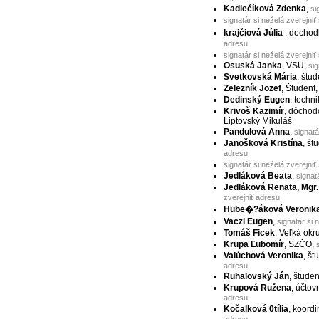
Kadlečíková Zdenka
,
si
signatár si neželá zverejniť
krajčiová Júlia
, docho
adresu
signatár si neželá zverejniť
Osuská Janka
, VSU,
sig
Svetkovská Mária
, štu
Zelezník Jozef
, Študent
Dedinský Eugen
, techni
Krivoš Kazimír
, dôchod
Liptovský Mikuláš
Pandulová Anna
,
signatá
Janošková Kristína
, št
adresu
signatár si neželá zverejniť
Jedláková Beata
,
signat
Jedláková Renata, Mgr.
zverejniť adresu
Hube�?áková Veronik
Vaczi Eugen
,
signatár si 
Tomáš Ficek
, Veľká ok
Krupa Ľubomír
, SZČO,
Valúchová Veronika
, št
adresu
Ruhalovský Ján
, študen
Krupová Ružena
, účtov
adresu
Kočalková 0tília
, koord
adresu