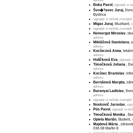
Boka Pavol
,
signatár si n
Švo�?avec Juraj
, živ
Bystrica
signatár si neželá zverejniť
Migas Juraj
, Muzikant,
s
signatár si neželá zverejniť
Nemergut Miroslav
, st
adresu
Miklášová Stanislava
, 
adresu
Kocíncová Anna
, lekár
adresu
Holíčková Eva
,
signatár 
Timočková Johana
, ži
adresu
Kocínec Branislav
, inf
adresu
Bernátová Margita
, zá
adresu
Baranyai Ladislav
, živn
adresu
signatár si neželá zverejniť
Noskovič Jaroslav
,
sign
Pös Pavol
,
signatár si ne
Timočková Monika
, št
Opiela Marián
, študent,
Majdová Mária
, zdravo
036 08 Martin 8
signatár si neželá zverejniť