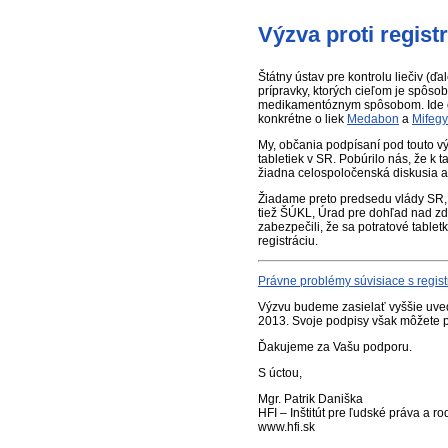
Výzva proti regist
Štátny ústav pre kontrolu liečiv (ď
prípravky, ktorých cieľom je spôso
medikamentóznym spôsobom. Ide o l
konkrétne o liek
Medabon
a
Mifeg
My, občania podpísaní pod touto vý
tabletiek v SR. Pobúrilo nás, že 
žiadna celospoločenská diskusia a c
Žiadame preto predsedu vlády SR, m
tiež ŠÚKL, Úrad pre dohľad nad zd
zabezpečili, že sa potratové tablet
registráciu.
Právne problémy súvisiace s regist
Výzvu budeme zasielať vyššie uve
2013. Svoje podpisy však môžete pr
Ďakujeme za Vašu podporu.
S úctou,
Mgr. Patrik Daniška
HFI – Inštitút pre ľudské práva a ro
www.hfi.sk