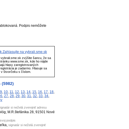
ablokovaná. Podpis nemôžete
Zahlasujte na vybrali.sme.sk
vybrali.sme.sk zvýšite šancu, že sa
stránku www.sme.sk, kde ho nájde
majú hlasy zaregistrovaných
egistrácia je zadarmo. Hlasuje sa
" v štvorčeku s číslom.
 (5982)
9
,
10
,
11
,
12
,
13
,
14
,
15
,
16
,
17
,
18
,
26
,
27
,
28
,
29
,
30
,
31
,
32
,
33
,
34
,
ky
ignatár si neželá zverejniť adresu
iológ, M.R.štefánika 28, 91501 Nové
 svoj podpis
ťeľka,
signatár si neželá zverejniť