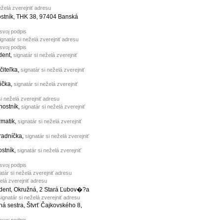
eželá zverejniť adresu
nostník, THK 38, 97404 Banská
 svoj podpis
ignatár si neželá zverejniť adresu
 svoj podpis
udent,
signatár si neželá zverejniť
učiteľka,
signatár si neželá zverejniť
nička,
signatár si neželá zverejniť
si neželá zverejniť adresu
vnostník,
signatár si neželá zverejniť
ormatik,
signatár si neželá zverejniť
hradníčka,
signatár si neželá zverejniť
ostník,
signatár si neželá zverejniť
 svoj podpis
atár si neželá zverejniť adresu
želá zverejniť adresu
udent, Okružná, 2 Stará Ľubov�?a
signatár si neželá zverejniť adresu
tná sestra, Štvrť Čajkovského 8,
 svoj podpis