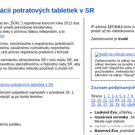
rácii potratových tabletiek v SR
alej len „ŠÚKL“) registroval koncom roka 2012 dva
IP adresa
127.0.0.1
bola z
biť umelé prerušenie tehotenstva
pridať až do odblokovania.
ieky s účinnou látkou mifepristón, a to
yne
.
Zablokovanie je
trvalé
.
zvou, nesúhlasíme s registráciou potratových
k takému závažnému rozhodnutiu neprebehla
elý proces registrácie prebehol v tichosti.
inisterku zdravotníctva SR i celú vládu SR, ale
Zahlasovaním za odkaz na 
ravotnou starostlivosťou a Národnú radu SR, aby
odkaz dostane na úvodnú 
veľa ľudí. Najväčšiu váhu 
ky na Slovensku nebudú používať a zrušili ich
používateľov. Jednoduchá r
kliknutím na odkaz "hlasuj!
ráciou potratových tabletiek v SR
Zoznam podpísaných
deným subjektom najneskôr v pondelok 28. 1.
Strana:
1
,
2
,
3
,
4
,
5
,
6
,
7
,
8
,
ipojiť aj po tomto termíne.
19
,
20
,
21
,
22
,
23
,
24
,
25
,
35
,
36
,
37
,
38
,
39
,
40
,
všet
Lauková Eva
, učiteľka,
s
masárová veronika
, b
Mesto nad Váhom
dinnú politiku
signatár si neželá zverejniť
Batorová Eva
, podnika