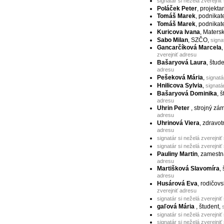
signatár si neželá zverejniť
Poláček Peter
, projekta
Tomáš Marek
, podnikat
Tomáš Marek
, podnikat
Kuricova Ivana
, Maters
Sabo Milan
, SZČO,
signa
Gancarčíková Marcela
zverejniť adresu
Bašaryová Laura
, štud
adresu
Pešeková Mária
,
signatá
Hnilicova Sylvia
,
signatá
Bašaryová Dominika
, 
adresu
Uhrin Peter
, strojný zá
adresu
Uhrinová Viera
, zdravot
adresu
signatár si neželá zverejniť
signatár si neželá zverejniť
Pauliny Martin
, zamest
adresu
Martišková Slavomíra
,
adresu
Husárová Eva
, rodičov
zverejniť adresu
signatár si neželá zverejniť
gaľová Mária
, študent,
signatár si neželá zverejniť
signatár si neželá zverejniť