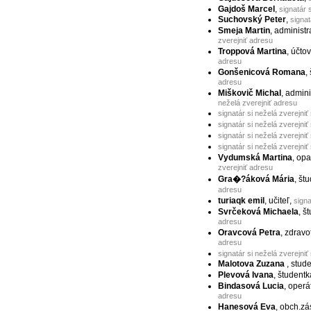
Gajdoš Marcel
,
signatár 
Suchovský Peter
,
signat
Smeja Martin
, administr
zverejniť adresu
Troppová Martina
, účto
adresu
Gonšenicová Romana
,
adresu
Miškovič Michal
, admini
neželá zverejniť adresu
signatár si neželá zverejniť
signatár si neželá zverejniť
signatár si neželá zverejniť
signatár si neželá zverejniť
Vydumská Martina
, opa
zverejniť adresu
Gra�?áková Mária
, št
adresu
turiaqk emil
, učiteľ,
signa
Svrčeková Michaela
, š
adresu
Oravcová Petra
, zdravo
adresu
signatár si neželá zverejniť
Malotova Zuzana
, stud
Plevová Ivana
, študent
Bindasová Lucia
, operá
adresu
Hanesová Eva
, obch.zá