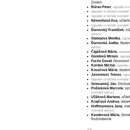
Zvolen
Búran Peter
,
signatár si 
signatár si neželá zverejniť
signatár si neželá zverejniť
Némethová Eva
, učiteľ
signatár si neželá zverejniť
Ďurovský František
, in
adresu
Slabejova Monika
,
signa
Ďurovská Judita
, štude
adresu
Čigášová Mária
,
signatár
Gondová Miriam
,
signatá
Fuchs David
, Absolvent
Kordos Michal
,
signatár 
Kovaľová Mária
, studen
Jasenovec Tomas
,
signa
signatár si neželá zverejniť
Grinvalský Ján
, Dôchod
Pošteková Marcela
, vy
zverejniť adresu
Užáková Mariana
, učite
Krajčová Andrea
, lekár
Hoffmannova Jana
, ma
zverejniť adresu
Kenderová Mária
, žens
Ružomberok