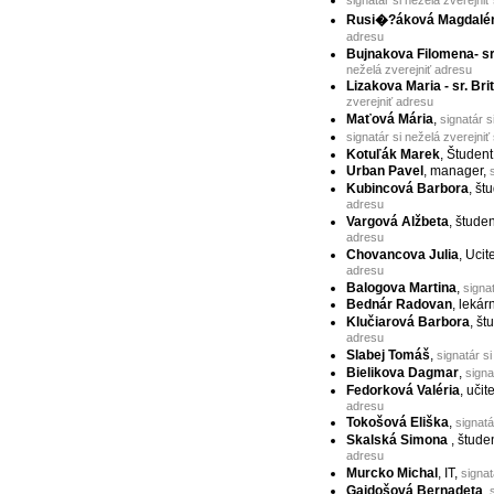
Rusi�?áková Magdalé
adresu
Bujnakova Filomena- sr
neželá zverejniť adresu
Lizakova Maria - sr. Bri
zverejniť adresu
Maťová Mária
,
signatár s
signatár si neželá zverejniť
Kotuľák Marek
, Študent
Urban Pavel
, manager,
Kubincová Barbora
, št
adresu
Vargová Alžbeta
, štude
adresu
Chovancova Julia
, Ucit
adresu
Balogova Martina
,
signa
Bednár Radovan
, lekár
Klučiarová Barbora
, št
adresu
Slabej Tomáš
,
signatár s
Bielikova Dagmar
,
signa
Fedorková Valéria
, učit
adresu
Tokošová Eliška
,
signatá
Skalská Simona
, štude
adresu
Murcko Michal
, IT,
signat
Gajdošová Bernadeta
,