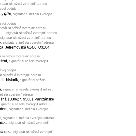
gnatár si neželá zverejniť adresu
 svoj podpis
dky�?a,
signatár si neželá zverejniť
 svoj podpis
natár si neželá zverejniť adresu
dent,
signatár si neželá zverejniť adresu
,
signatár si neželá zverejniť adresu
k,
signatár si neželá zverejniť adresu
ca, Jefremovská 614/6, O3104
r si neželá zverejniť adresu
udent,
signatár si neželá zverejniť
 svoj podpis
ár si neželá zverejniť adresu
, lit. historik,
signatár si neželá
a
,
signatár si neželá zverejniť adresu
neželá zverejniť adresu
ružná 1030/27, 95801 Partizánske
signatár si neželá zverejniť adresu
udent,
signatár si neželá zverejniť
t,
signatár si neželá zverejniť adresu
níčka,
signatár si neželá zverejniť
inátorka,
signatár si neželá zverejniť