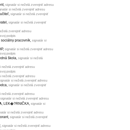
ent,
signatár si neželá zverejniť adresu
gnatár si neželá zverejniť adresu
 učiteľ,
signatár si neželá zverejniť
vatel,
signatár si neželá zverejniť
neželá zverejniť adresu
 svoj podpis
, sociálny pracovník,
signatár si
HP,
signatár si neželá zverejniť adresu
 svoj podpis
redná škola,
signatár si neželá
si neželá zverejniť adresu
 svoj podpis
si neželá zverejniť adresu
signatár si neželá zverejniť adresu
odca,
signatár si neželá zverejniť
i neželá zverejniť adresu
,
signatár si neželá zverejniť adresu
A
, LEK�?RNIČKA,
signatár si
natár si neželá zverejniť adresu
borant,
signatár si neželá zverejniť
r,
signatár si neželá zverejniť adresu