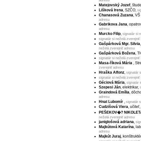
adresu
Matejovský Jozef
, štud
Lišková Irena
, SZČO,
si
Chanasová Zuzana
, VŠ
adresu
Gabrikova Jana
, opatro
adresu
Murcko Filip
,
signatár si 
signatár si neželá zverejniť
Gašpárková Mgr. Silvia
neželá zverejniť adresu
Gašpárková Božena
, T
signatár si neželá zverejniť
Masa-říková Mária
, St
zverejniť adresu
Hraška Alfonz
,
signatár 
signatár si neželá zverejniť
Géciová Mária
,
signatár 
Szepesi Ján
, elektrikar,
Graindová Emília
, dôch
adresu
Hnat Lubomír
,
signatár s
Cudzišová Viera
, učiteľ
PEŠEKOV�? NIKOLET
neželá zverejniť adresu
janiglošová adriana
,
sig
Majkútová Katarína
, la
adresu
Majkút Juraj
, konštrukté