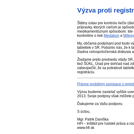
Výzva proti regist
Štátny ústav pre kontrolu liečiv (ď
prípravky, ktorých cieľom je spôso
medikamentóznym spôsobom. Ide o l
konkrétne o liek
Medabon
a
Mifeg
My, občania podpísaní pod touto vý
tabletiek v SR. Pobúrilo nás, že 
žiadna celospoločenská diskusia a c
Žiadame preto predsedu vlády SR, m
tiež ŠÚKL, Úrad pre dohľad nad zd
zabezpečili, že sa potratové tablet
registráciu.
Právne problémy súvisiace s regist
Výzvu budeme zasielať vyššie uve
2013. Svoje podpisy však môžete pr
Ďakujeme za Vašu podporu.
S úctou,
Mgr. Patrik Daniška
HFI – Inštitút pre ľudské práva a ro
www.hfi.sk