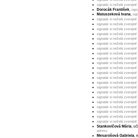
signatár si neželá zverejniť
Dorocák František
,
sign
Matuszeková Ivana
,
sig
signatár si neželá zverejniť
signatár si neželá zverejniť
signatár si neželá zverejniť
signatár si neželá zverejniť
signatár si neželá zverejniť
signatár si neželá zverejniť
signatár si neželá zverejniť
signatár si neželá zverejniť
signatár si neželá zverejniť
signatár si neželá zverejniť
signatár si neželá zverejniť
signatár si neželá zverejniť
signatár si neželá zverejniť
signatár si neželá zverejniť
signatár si neželá zverejniť
signatár si neželá zverejniť
signatár si neželá zverejniť
signatár si neželá zverejniť
signatár si neželá zverejniť
signatár si neželá zverejniť
signatár si neželá zverejniť
signatár si neželá zverejniť
Stankovičová Mária
, uč
adresu
Mesarošová Gabriela
,