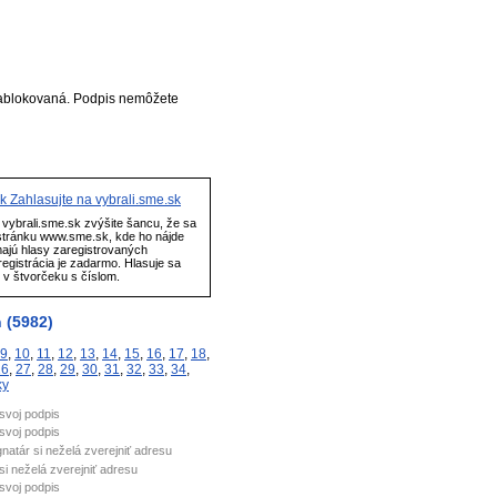
ablokovaná. Podpis nemôžete
Zahlasujte na vybrali.sme.sk
vybrali.sme.sk zvýšite šancu, že sa
stránku www.sme.sk, kde ho nájde
majú hlasy zaregistrovaných
egistrácia je zadarmo. Hlasuje sa
" v štvorčeku s číslom.
 (5982)
9
,
10
,
11
,
12
,
13
,
14
,
15
,
16
,
17
,
18
,
26
,
27
,
28
,
29
,
30
,
31
,
32
,
33
,
34
,
ky
 svoj podpis
 svoj podpis
gnatár si neželá zverejniť adresu
si neželá zverejniť adresu
 svoj podpis