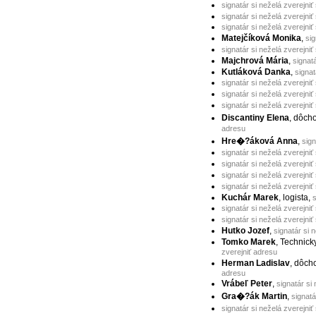
signatár si neželá zverejniť
signatár si neželá zverejniť
signatár si neželá zverejniť
Matejčíková Monika
,
sig
signatár si neželá zverejniť
Majchrová Mária
,
signat
Kutláková Danka
,
signat
signatár si neželá zverejniť
signatár si neželá zverejniť
signatár si neželá zverejniť
Discantiny Elena
, dôc
adresu
Hre�?áková Anna
,
sign
signatár si neželá zverejniť
signatár si neželá zverejniť
signatár si neželá zverejniť
signatár si neželá zverejniť
Kuchár Marek
, logista,
s
signatár si neželá zverejniť
signatár si neželá zverejniť
Hutko Jozef
,
signatár si 
Tomko Marek
, Technick
zverejniť adresu
Herman Ladislav
, dôch
adresu
Vrábeľ Peter
,
signatár si
Gra�?ák Martin
,
signatá
signatár si neželá zverejniť