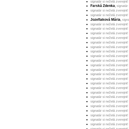
signatár si neželá zverejniť
Farská Zdenka
,
signatár 
signatár si neželá zverejniť
signatár si neželá zverejniť
Jozefiaková Mária
,
signa
signatár si neželá zverejniť
signatár si neželá zverejniť
signatár si neželá zverejniť
signatár si neželá zverejniť
signatár si neželá zverejniť
signatár si neželá zverejniť
signatár si neželá zverejniť
signatár si neželá zverejniť
signatár si neželá zverejniť
signatár si neželá zverejniť
signatár si neželá zverejniť
signatár si neželá zverejniť
signatár si neželá zverejniť
signatár si neželá zverejniť
signatár si neželá zverejniť
signatár si neželá zverejniť
signatár si neželá zverejniť
signatár si neželá zverejniť
signatár si neželá zverejniť
signatár si neželá zverejniť
signatár si neželá zverejniť
signatár si neželá zverejniť
signatár si neželá zverejniť
signatár si neželá zverejniť