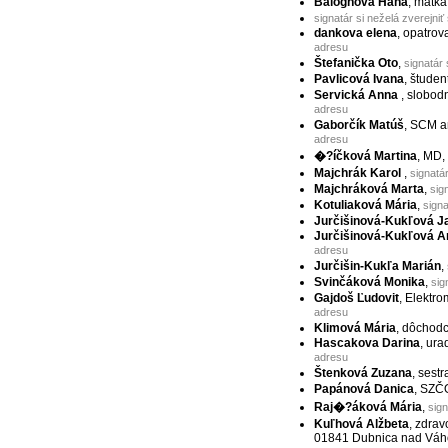
Baloghová Hana
, matka
signatár si neželá zverejniť
dankova elena
, opatrov
adresu
Štefanička Oto
,
signatár 
Pavlicová Ivana
, študen
Servická Anna
, slobod
adresu
Gaborčík Matúš
, SCM a
adresu
�?íčková Martina
, MD,
Majchrák Karol
,
signatá
Majchráková Marta
,
sig
Kotuliaková Mária
,
signa
Jurčišinová-Kukľová J
Jurčišinová-Kukľová A
adresu
Jurčišin-Kukľa Marián
,
Svinčáková Monika
,
sig
Gajdoš Ľudovit
, Elektro
adresu
Klimová Mária
, dôchod
Hascakova Darina
, ura
adresu
Štenková Zuzana
, sestr
Papánová Danica
, SZČ
Raj�?áková Mária
,
sign
Kuľhová Alžbeta
, zdra
01841 Dubnica nad Vá