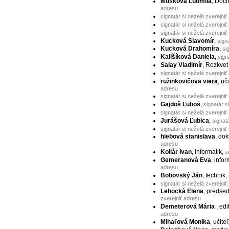
Mušková Ľudmila
, Dôc
adresu
signatár si neželá zverejniť
signatár si neželá zverejniť
signatár si neželá zverejniť
Kucková Slavomír
,
sign
Kucková Drahomíra
,
si
Kališíková Daniela
,
sign
Salay Vladimír
, Rozkvet
signatár si neželá zverejniť
ružinkovičova viera
, uč
adresu
signatár si neželá zverejniť
Gajdoš Ľuboš
,
signatár s
signatár si neželá zverejniť
Jurášová Ľubica
,
signat
signatár si neželá zverejniť
hlebová stanislava
, do
adresu
Kollár Ivan
, informatik,
s
Gemeranová Eva
, infor
adresu
Bobovský Ján
, technik,
signatár si neželá zverejniť
Lehocká Elena
, predse
zverejniť adresu
Demeterová Mária
, ed
adresu
Mihaľová Monika
, učite