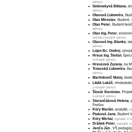
adresu
Gelenekyvá Bibiana
, d
adresu
Olasová Ľubomíra
, štu
Olas Miroslav
, študent,
Olas Peter
, študent teol
adresu
Olas Ing. Peter
, enviro
neželá zverejniť adresu
Olasová Ing. Blanka
, st
adresu
Lojan Bc. Ondrej
, vývojá
Hreus Ing. Štefan
, špec
zverejniť adresu
Hreusová Zuzana
, na 
Trnavská Ľubomíra
, št
adresu
Martinkovič Matej
, stud
Libák Lukáš
, rímskokat
zverejniť adresu
Šlosár Rastislav
, Proje
zverejniť adresu
Sterančáková Helena
,
Prešov
Köry Marián
, analytik,
si
Ptaková Jana
, študent 
Köry Michal
,
signatár si 
Drábek Peter
,
signatár s
Jenčo Ján
, VŠ pedagó