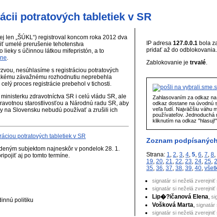
rácii potratových tabletiek v SR
alej len „ŠÚKL“) registroval koncom roka 2012 dva
IP adresa
127.0.0.1
bola z
biť umelé prerušenie tehotenstva
pridať až do odblokovania.
ieky s účinnou látkou mifepristón, a to
yne
.
Zablokovanie je
trvalé
.
zvou, nesúhlasíme s registráciou potratových
k takému závažnému rozhodnutiu neprebehla
elý proces registrácie prebehol v tichosti.
inisterku zdravotníctva SR i celú vládu SR, ale
Zahlasovaním za odkaz na 
ravotnou starostlivosťou a Národnú radu SR, aby
odkaz dostane na úvodnú 
veľa ľudí. Najväčšiu váhu 
ky na Slovensku nebudú používať a zrušili ich
používateľov. Jednoduchá r
kliknutím na odkaz "hlasuj!
ráciou potratových tabletiek v SR
Zoznam podpísaných
deným subjektom najneskôr v pondelok 28. 1.
Strana:
1
,
2
,
3
,
4
,
5
,
6
,
7
,
8
,
ipojiť aj po tomto termíne.
19
,
20
,
21
,
22
,
23
,
24
,
25
,
35
,
36
,
37
,
38
,
39
,
40
,
všet
signatár si neželá zverejniť
signatár si neželá zverejniť
Lip�?ičanová Elena
,
si
dinnú politiku
Vošková Marta
,
signatár 
signatár si neželá zverejniť