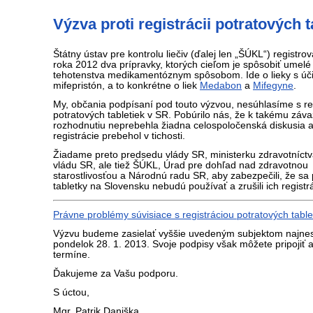
Výzva proti registrácii potratových 
Štátny ústav pre kontrolu liečiv (ďalej len „ŠÚKL“) registr
roka 2012 dva prípravky, ktorých cieľom je spôsobiť umelé
tehotenstva medikamentóznym spôsobom. Ide o lieky s úč
mifepristón, a to konkrétne o liek
Medabon
a
Mifegyne
.
My, občania podpísaní pod touto výzvou, nesúhlasíme s re
potratových tabletiek v SR. Pobúrilo nás, že k takému zá
rozhodnutiu neprebehla žiadna celospoločenská diskusia a
registrácie prebehol v tichosti.
Žiadame preto predsedu vlády SR, ministerku zdravotníctv
vládu SR, ale tiež ŠÚKL, Úrad pre dohľad nad zdravotnou
starostlivosťou a Národnú radu SR, aby zabezpečili, že sa
tabletky na Slovensku nebudú používať a zrušili ich registr
Právne problémy súvisiace s registráciou potratových table
Výzvu budeme zasielať vyššie uvedeným subjektom najnes
pondelok 28. 1. 2013. Svoje podpisy však môžete pripojiť a
termíne.
Ďakujeme za Vašu podporu.
S úctou,
Mgr. Patrik Daniška