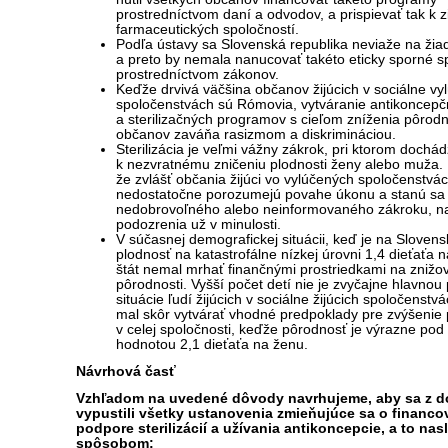
prostredníctvom daní a odvodov, a prispievať tak k 
farmaceutických spoločností.
Podľa ústavy sa Slovenská republika neviaže na žiad
a preto by nemala nanucovať takéto eticky sporné s
prostredníctvom zákonov.
Keďže drvivá väčšina občanov žijúcich v sociálne vy
spoločenstvách sú Rómovia, vytváranie antikoncep
a sterilizačných programov s cieľom zníženia pôrodn
občanov zaváňa rasizmom a diskrimináciou.
Sterilizácia je veľmi vážny zákrok, pri ktorom dochád
k nezvratnému zničeniu plodnosti ženy alebo muža. 
že zvlášť občania žijúci vo vylúčených spoločenstvá
nedostatočne porozumejú povahe úkonu a stanú sa 
nedobrovoľného alebo neinformovaného zákroku, na
podozrenia už v minulosti.
V súčasnej demografickej situácii, keď je na Sloven
plodnosť na katastrofálne nízkej úrovni 1,4 dieťaťa 
štát nemal mrhať finančnými prostriedkami na znižo
pôrodnosti. Vyšší počet detí nie je zvyčajne hlavnou 
situácie ľudí žijúcich v sociálne žijúcich spoločenstvá
mal skôr vytvárať vhodné predpoklady pre zvýšenie 
v celej spoločnosti, keďže pôrodnosť je výrazne po
hodnotou 2,1 dieťaťa na ženu.
Návrhová časť
Vzhľadom na uvedené dôvody navrhujeme, aby sa z 
vypustili všetky ustanovenia zmieňujúce sa o financo
podpore sterilizácií a užívania antikoncepcie, a to n
spôsobom: