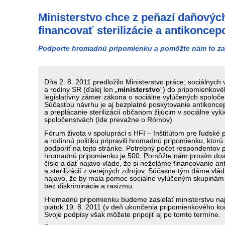
Ministerstvo chce z peňazí daňovýc
financovať sterilizácie a antikoncep
Podporte hromadnú pripomienku a pomôžte nám to za
Dňa 2. 8. 2011 predložilo Ministerstvo práce, sociálnych 
a rodiny SR (ďalej len „
ministerstvo
“) do pripomienkov
legislatívny zámer zákona o sociálne vylúčených spoloče
Súčasťou návrhu je aj bezplatné poskytovanie antikonce
a preplácanie sterilizácií občanom žijúcim v sociálne vyl
spoločenstvách (ide prevažne o Rómov).
Fórum života v spolupráci s HFI – Inštitútom pre ľudské 
a rodinnú politiku pripravili hromadnú pripomienku, ktor
podporiť na tejto stránke. Potrebný počet respondentov 
hromadnú pripomienku je 500. Pomôžte nám prosím dosi
číslo a dať najavo vláde, že si neželáme financovanie an
a sterilizácií z verejných zdrojov. Súčasne tým dáme vlá
najavo, že by mala pomoc sociálne vylúčeným skupinám
bez diskriminácie a rasizmu.
Hromadnú pripomienku budeme zasielať ministerstvu na
piatok 19. 8. 2011 (v deň ukončenia pripomienkového ko
Svoje podpisy však môžete pripojiť aj po tomto termíne.