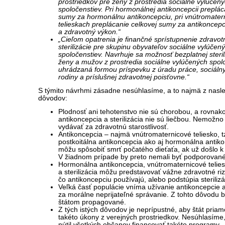
prostriedkov pre ženy z prostredia sociálne vylúčen
spoločenstiev. Pri hormonálnej antikoncepcii preplác
sumy za hormonálnu antikoncepciu, pri vnútromater
telieskach preplácanie celkovej sumy za antikoncepc
a zdravotný výkon.“
„Cieľom opatrenia je finančné sprístupnenie zdravo
sterilizácie pre skupinu obyvateľov sociálne vylúčen
spoločenstiev. Navrhuje sa možnosť bezplatnej steril
ženy a mužov z prostredia sociálne vylúčených spolo
uhrádzaná formou príspevku z úradu práce, sociálny
rodiny a príslušnej zdravotnej poisťovne.“
S týmito návrhmi zásadne nesúhlasíme, a to najmä z nasl
dôvodov:
Plodnosť ani tehotenstvo nie sú chorobou, a rovnako
antikoncepcia a sterilizácia nie sú liečbou. Nemožno
vydávať za zdravotnú starostlivosť.
Antikoncepcia – najmä vnútromaternicové teliesko, t
postkoitálna antikoncepcia ako aj hormonálna antik
môžu spôsobiť smrť počatého dieťaťa, ak už došlo k 
V žiadnom prípade by preto nemali byť podporované
Hormonálna antikoncepcia, vnútromaternicové telie
a sterilizácia môžu predstavovať vážne zdravotné riz
čo antikoncepciu používajú, alebo podstúpia sterilizá
Veľká časť populácie vníma užívanie antikoncepcie a 
za morálne neprijateľné správanie. Z tohto dôvodu b
štátom propagované.
Z tých istých dôvodov je neprípustné, aby štát priam
takéto úkony z verejných prostriedkov. Nesúhlasíme,
nútil všetkých občanov financovať takéto programy