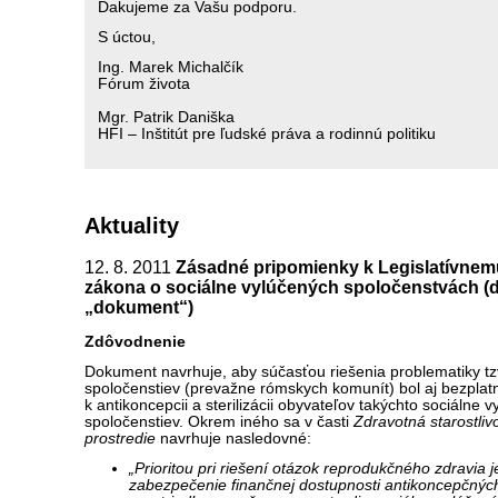
Ďakujeme za Vašu podporu.
S úctou,
Ing. Marek Michalčík
Fórum života
Mgr. Patrik Daniška
HFI – Inštitút pre ľudské práva a rodinnú politiku
Aktuality
12. 8. 2011
Zásadné pripomienky k Legislatívne
zákona o sociálne vylúčených spoločenstvách (ďa
„dokument“)
Zdôvodnenie
Dokument navrhuje, aby súčasťou riešenia problematiky tz
spoločenstiev (prevažne rómskych komunít) bol aj bezplatn
k antikoncepcii a sterilizácii obyvateľov takýchto sociálne 
spoločenstiev. Okrem iného sa v časti
Zdravotná starostliv
prostredie
navrhuje nasledovné:
„Prioritou pri riešení otázok reprodukčného zdravia j
zabezpečenie finančnej dostupnosti antikoncepčnýc