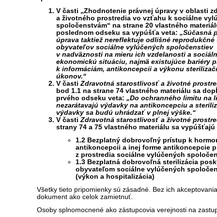
V časti „Zhodnotenie právnej úpravy v oblasti z
a životného prostredia vo vzťahu k sociálne vy
spoločenstvám“ na strane 20 vlastného materiál
poslednom odseku sa vypúšťa veta:
„Súčasná 
úprava taktiež nereflektuje odlišné reprodukčné
obyvateľov sociálne vylúčených spoločenstiev
v nadväznosti na mieru ich vzdelanosti a sociál
ekonomickú situáciu, najmä existujúce bariéry pr
k informáciám, antikoncepcii a výkonu steriliza
úkonov.“
V časti
Zdravotná starostlivosť a životné prostre
bod 1.1 na strane 74 vlastného materiálu sa dop
prvého odseku veta:
„Do ochranného limitu na l
nezarátavajú výdavky na antikoncepciu a steriliz
výdavky sa budú uhrádzať v plnej výške.“
V časti
Zdravotná starostlivosť a životné prostre
strany 74 a 75 vlastného materiálu sa vypúšťajú
1.2 Bezplatný dobrovoľný prístup k hormo
antikoncepcii a inej forme antikoncepcie p
z prostredia sociálne vylúčených spoločen
1.3 Bezplatná dobrovoľná sterilizácia pos
obyvateľom sociálne vylúčených spoločen
(výkon a hospitalizácia)
Všetky tieto pripomienky sú zásadné. Bez ich akceptovan
dokument ako celok zamietnuť.
Osoby splnomocnené ako zástupcovia verejnosti na zastu