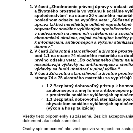
V časti „Zhodnotenie právnej úpravy v oblasti z
a životného prostredia vo vzťahu k sociálne vy
spoločenstvám“ na strane 20 vlastného materiál
poslednom odseku sa vypúšťa veta:
„Súčasná 
úprava taktiež nereflektuje odlišné reprodukčné
obyvateľov sociálne vylúčených spoločenstiev
v nadväznosti na mieru ich vzdelanosti a sociál
ekonomickú situáciu, najmä existujúce bariéry pr
k informáciám, antikoncepcii a výkonu steriliza
úkonov.“
V časti
Zdravotná starostlivosť a životné prostre
bod 1.1 na strane 74 vlastného materiálu sa dop
prvého odseku veta:
„Do ochranného limitu na l
nezarátavajú výdavky na antikoncepciu a steriliz
výdavky sa budú uhrádzať v plnej výške.“
V časti
Zdravotná starostlivosť a životné prostre
strany 74 a 75 vlastného materiálu sa vypúšťajú
1.2 Bezplatný dobrovoľný prístup k hormo
antikoncepcii a inej forme antikoncepcie p
z prostredia sociálne vylúčených spoločen
1.3 Bezplatná dobrovoľná sterilizácia pos
obyvateľom sociálne vylúčených spoločen
(výkon a hospitalizácia)
Všetky tieto pripomienky sú zásadné. Bez ich akceptovan
dokument ako celok zamietnuť.
Osoby splnomocnené ako zástupcovia verejnosti na zastu