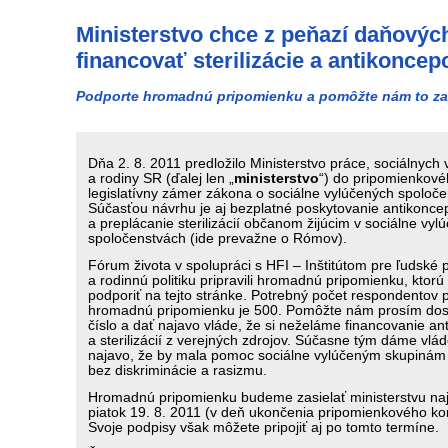
Ministerstvo chce z peňazí daňovýc
financovať sterilizácie a antikoncep
Podporte hromadnú pripomienku a pomôžte nám to za
Dňa 2. 8. 2011 predložilo Ministerstvo práce, sociálnych 
a rodiny SR (ďalej len „
ministerstvo
“) do pripomienkov
legislatívny zámer zákona o sociálne vylúčených spoloče
Súčasťou návrhu je aj bezplatné poskytovanie antikonce
a preplácanie sterilizácií občanom žijúcim v sociálne vyl
spoločenstvách (ide prevažne o Rómov).
Fórum života v spolupráci s HFI – Inštitútom pre ľudské 
a rodinnú politiku pripravili hromadnú pripomienku, ktor
podporiť na tejto stránke. Potrebný počet respondentov 
hromadnú pripomienku je 500. Pomôžte nám prosím dosi
číslo a dať najavo vláde, že si neželáme financovanie an
a sterilizácií z verejných zdrojov. Súčasne tým dáme vlá
najavo, že by mala pomoc sociálne vylúčeným skupinám
bez diskriminácie a rasizmu.
Hromadnú pripomienku budeme zasielať ministerstvu na
piatok 19. 8. 2011 (v deň ukončenia pripomienkového ko
Svoje podpisy však môžete pripojiť aj po tomto termíne.