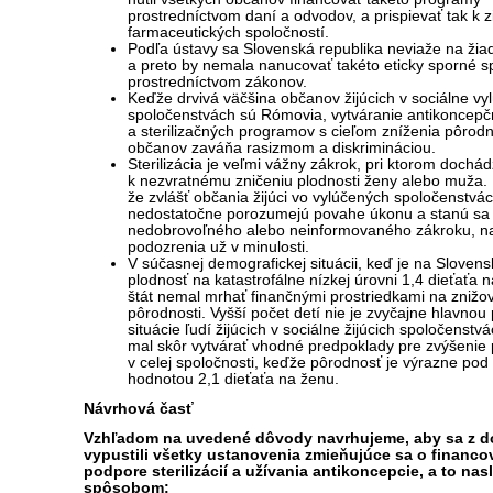
prostredníctvom daní a odvodov, a prispievať tak k 
farmaceutických spoločností.
Podľa ústavy sa Slovenská republika neviaže na žiad
a preto by nemala nanucovať takéto eticky sporné s
prostredníctvom zákonov.
Keďže drvivá väčšina občanov žijúcich v sociálne vy
spoločenstvách sú Rómovia, vytváranie antikoncep
a sterilizačných programov s cieľom zníženia pôrodn
občanov zaváňa rasizmom a diskrimináciou.
Sterilizácia je veľmi vážny zákrok, pri ktorom dochád
k nezvratnému zničeniu plodnosti ženy alebo muža. 
že zvlášť občania žijúci vo vylúčených spoločenstvá
nedostatočne porozumejú povahe úkonu a stanú sa 
nedobrovoľného alebo neinformovaného zákroku, na
podozrenia už v minulosti.
V súčasnej demografickej situácii, keď je na Sloven
plodnosť na katastrofálne nízkej úrovni 1,4 dieťaťa 
štát nemal mrhať finančnými prostriedkami na znižo
pôrodnosti. Vyšší počet detí nie je zvyčajne hlavnou 
situácie ľudí žijúcich v sociálne žijúcich spoločenstvá
mal skôr vytvárať vhodné predpoklady pre zvýšenie 
v celej spoločnosti, keďže pôrodnosť je výrazne po
hodnotou 2,1 dieťaťa na ženu.
Návrhová časť
Vzhľadom na uvedené dôvody navrhujeme, aby sa z 
vypustili všetky ustanovenia zmieňujúce sa o financo
podpore sterilizácií a užívania antikoncepcie, a to n
spôsobom: