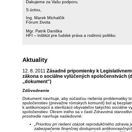
Ďakujeme za Vašu podporu.
S úctou,
Ing. Marek Michalčík
Fórum života
Mgr. Patrik Daniška
HFI – Inštitút pre ľudské práva a rodinnú politiku
Aktuality
12. 8. 2011
Zásadné pripomienky k Legislatívne
zákona o sociálne vylúčených spoločenstvách (ďa
„dokument“)
Zdôvodnenie
Dokument navrhuje, aby súčasťou riešenia problematiky tz
spoločenstiev (prevažne rómskych komunít) bol aj bezplatn
k antikoncepcii a sterilizácii obyvateľov takýchto sociálne 
spoločenstiev. Okrem iného sa v časti
Zdravotná starostliv
prostredie
navrhuje nasledovné:
„Prioritou pri riešení otázok reprodukčného zdravia j
zabezpečenie finančnej dostupnosti antikoncepčnýc