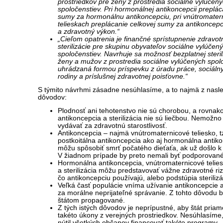
prostriedkov pre ženy z prostredia sociálne vylúčen
spoločenstiev. Pri hormonálnej antikoncepcii preplác
sumy za hormonálnu antikoncepciu, pri vnútromater
telieskach preplácanie celkovej sumy za antikoncepc
a zdravotný výkon.“
„Cieľom opatrenia je finančné sprístupnenie zdravo
sterilizácie pre skupinu obyvateľov sociálne vylúčen
spoločenstiev. Navrhuje sa možnosť bezplatnej steril
ženy a mužov z prostredia sociálne vylúčených spolo
uhrádzaná formou príspevku z úradu práce, sociálny
rodiny a príslušnej zdravotnej poisťovne.“
S týmito návrhmi zásadne nesúhlasíme, a to najmä z nasl
dôvodov:
Plodnosť ani tehotenstvo nie sú chorobou, a rovnako
antikoncepcia a sterilizácia nie sú liečbou. Nemožno
vydávať za zdravotnú starostlivosť.
Antikoncepcia – najmä vnútromaternicové teliesko, t
postkoitálna antikoncepcia ako aj hormonálna antik
môžu spôsobiť smrť počatého dieťaťa, ak už došlo k 
V žiadnom prípade by preto nemali byť podporované
Hormonálna antikoncepcia, vnútromaternicové telie
a sterilizácia môžu predstavovať vážne zdravotné riz
čo antikoncepciu používajú, alebo podstúpia sterilizá
Veľká časť populácie vníma užívanie antikoncepcie a 
za morálne neprijateľné správanie. Z tohto dôvodu b
štátom propagované.
Z tých istých dôvodov je neprípustné, aby štát priam
takéto úkony z verejných prostriedkov. Nesúhlasíme,
nútil všetkých občanov financovať takéto programy