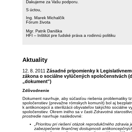
Ďakujeme za Vašu podporu.
S úctou,
Ing. Marek Michalčík
Fórum života
Mgr. Patrik Daniška
HFI – Inštitút pre ľudské práva a rodinnú politiku
Aktuality
12. 8. 2011
Zásadné pripomienky k Legislatívne
zákona o sociálne vylúčených spoločenstvách (ďa
„dokument“)
Zdôvodnenie
Dokument navrhuje, aby súčasťou riešenia problematiky tz
spoločenstiev (prevažne rómskych komunít) bol aj bezplatn
k antikoncepcii a sterilizácii obyvateľov takýchto sociálne 
spoločenstiev. Okrem iného sa v časti
Zdravotná starostliv
prostredie
navrhuje nasledovné:
„Prioritou pri riešení otázok reprodukčného zdravia j
zabezpečenie finančnej dostupnosti antikoncepčnýc