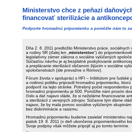
Ministerstvo chce z peňazí daňovýc
financovať sterilizácie a antikoncep
Podporte hromadnú pripomienku a pomôžte nám to za
Dňa 2. 8. 2011 predložilo Ministerstvo práce, sociálnych 
a rodiny SR (ďalej len „
ministerstvo
“) do pripomienkov
legislatívny zámer zákona o sociálne vylúčených spoloče
Súčasťou návrhu je aj bezplatné poskytovanie antikonce
a preplácanie sterilizácií občanom žijúcim v sociálne vyl
spoločenstvách (ide prevažne o Rómov).
Fórum života v spolupráci s HFI – Inštitútom pre ľudské 
a rodinnú politiku pripravili hromadnú pripomienku, ktor
podporiť na tejto stránke. Potrebný počet respondentov 
hromadnú pripomienku je 500. Pomôžte nám prosím dosi
číslo a dať najavo vláde, že si neželáme financovanie an
a sterilizácií z verejných zdrojov. Súčasne tým dáme vlá
najavo, že by mala pomoc sociálne vylúčeným skupinám
bez diskriminácie a rasizmu.
Hromadnú pripomienku budeme zasielať ministerstvu na
piatok 19. 8. 2011 (v deň ukončenia pripomienkového ko
Svoje podpisy však môžete pripojiť aj po tomto termíne.