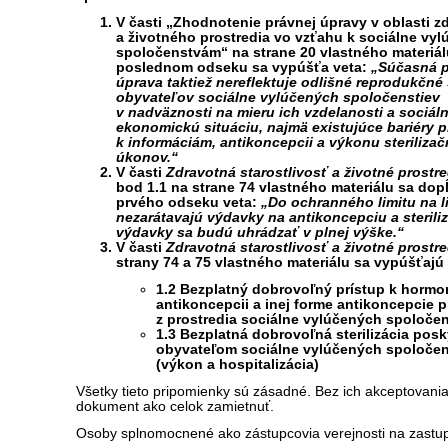
V časti „Zhodnotenie právnej úpravy v oblasti z
a životného prostredia vo vzťahu k sociálne vy
spoločenstvám“ na strane 20 vlastného materiál
poslednom odseku sa vypúšťa veta:
„Súčasná 
úprava taktiež nereflektuje odlišné reprodukčné
obyvateľov sociálne vylúčených spoločenstiev
v nadväznosti na mieru ich vzdelanosti a sociál
ekonomickú situáciu, najmä existujúce bariéry pr
k informáciám, antikoncepcii a výkonu steriliza
úkonov.“
V časti
Zdravotná starostlivosť a životné prostre
bod 1.1 na strane 74 vlastného materiálu sa dop
prvého odseku veta:
„Do ochranného limitu na l
nezarátavajú výdavky na antikoncepciu a steriliz
výdavky sa budú uhrádzať v plnej výške.“
V časti
Zdravotná starostlivosť a životné prostre
strany 74 a 75 vlastného materiálu sa vypúšťajú
1.2 Bezplatný dobrovoľný prístup k hormo
antikoncepcii a inej forme antikoncepcie p
z prostredia sociálne vylúčených spoločen
1.3 Bezplatná dobrovoľná sterilizácia pos
obyvateľom sociálne vylúčených spoločen
(výkon a hospitalizácia)
Všetky tieto pripomienky sú zásadné. Bez ich akceptovan
dokument ako celok zamietnuť.
Osoby splnomocnené ako zástupcovia verejnosti na zastu