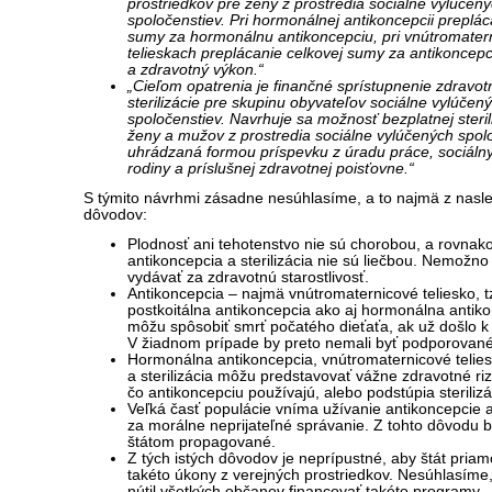
prostriedkov pre ženy z prostredia sociálne vylúčen
spoločenstiev. Pri hormonálnej antikoncepcii preplác
sumy za hormonálnu antikoncepciu, pri vnútromater
telieskach preplácanie celkovej sumy za antikoncepc
a zdravotný výkon.“
„Cieľom opatrenia je finančné sprístupnenie zdravo
sterilizácie pre skupinu obyvateľov sociálne vylúčen
spoločenstiev. Navrhuje sa možnosť bezplatnej steril
ženy a mužov z prostredia sociálne vylúčených spolo
uhrádzaná formou príspevku z úradu práce, sociálny
rodiny a príslušnej zdravotnej poisťovne.“
S týmito návrhmi zásadne nesúhlasíme, a to najmä z nasl
dôvodov:
Plodnosť ani tehotenstvo nie sú chorobou, a rovnako
antikoncepcia a sterilizácia nie sú liečbou. Nemožno
vydávať za zdravotnú starostlivosť.
Antikoncepcia – najmä vnútromaternicové teliesko, t
postkoitálna antikoncepcia ako aj hormonálna antik
môžu spôsobiť smrť počatého dieťaťa, ak už došlo k 
V žiadnom prípade by preto nemali byť podporované
Hormonálna antikoncepcia, vnútromaternicové telie
a sterilizácia môžu predstavovať vážne zdravotné riz
čo antikoncepciu používajú, alebo podstúpia sterilizá
Veľká časť populácie vníma užívanie antikoncepcie a 
za morálne neprijateľné správanie. Z tohto dôvodu b
štátom propagované.
Z tých istých dôvodov je neprípustné, aby štát priam
takéto úkony z verejných prostriedkov. Nesúhlasíme,
nútil všetkých občanov financovať takéto programy