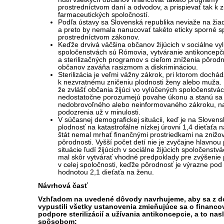
prostredníctvom daní a odvodov, a prispievať tak k 
farmaceutických spoločností.
Podľa ústavy sa Slovenská republika neviaže na žiad
a preto by nemala nanucovať takéto eticky sporné s
prostredníctvom zákonov.
Keďže drvivá väčšina občanov žijúcich v sociálne vy
spoločenstvách sú Rómovia, vytváranie antikoncep
a sterilizačných programov s cieľom zníženia pôrodn
občanov zaváňa rasizmom a diskrimináciou.
Sterilizácia je veľmi vážny zákrok, pri ktorom dochád
k nezvratnému zničeniu plodnosti ženy alebo muža. 
že zvlášť občania žijúci vo vylúčených spoločenstvá
nedostatočne porozumejú povahe úkonu a stanú sa 
nedobrovoľného alebo neinformovaného zákroku, na
podozrenia už v minulosti.
V súčasnej demografickej situácii, keď je na Sloven
plodnosť na katastrofálne nízkej úrovni 1,4 dieťaťa 
štát nemal mrhať finančnými prostriedkami na znižo
pôrodnosti. Vyšší počet detí nie je zvyčajne hlavnou 
situácie ľudí žijúcich v sociálne žijúcich spoločenstvá
mal skôr vytvárať vhodné predpoklady pre zvýšenie 
v celej spoločnosti, keďže pôrodnosť je výrazne po
hodnotou 2,1 dieťaťa na ženu.
Návrhová časť
Vzhľadom na uvedené dôvody navrhujeme, aby sa z 
vypustili všetky ustanovenia zmieňujúce sa o financo
podpore sterilizácií a užívania antikoncepcie, a to n
spôsobom: