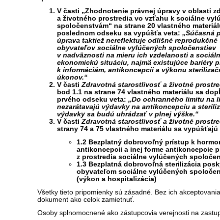
V časti „Zhodnotenie právnej úpravy v oblasti z
a životného prostredia vo vzťahu k sociálne vy
spoločenstvám“ na strane 20 vlastného materiál
poslednom odseku sa vypúšťa veta:
„Súčasná 
úprava taktiež nereflektuje odlišné reprodukčné
obyvateľov sociálne vylúčených spoločenstiev
v nadväznosti na mieru ich vzdelanosti a sociál
ekonomickú situáciu, najmä existujúce bariéry pr
k informáciám, antikoncepcii a výkonu steriliza
úkonov.“
V časti
Zdravotná starostlivosť a životné prostre
bod 1.1 na strane 74 vlastného materiálu sa dop
prvého odseku veta:
„Do ochranného limitu na l
nezarátavajú výdavky na antikoncepciu a steriliz
výdavky sa budú uhrádzať v plnej výške.“
V časti
Zdravotná starostlivosť a životné prostre
strany 74 a 75 vlastného materiálu sa vypúšťajú
1.2 Bezplatný dobrovoľný prístup k hormo
antikoncepcii a inej forme antikoncepcie p
z prostredia sociálne vylúčených spoločen
1.3 Bezplatná dobrovoľná sterilizácia pos
obyvateľom sociálne vylúčených spoločen
(výkon a hospitalizácia)
Všetky tieto pripomienky sú zásadné. Bez ich akceptovan
dokument ako celok zamietnuť.
Osoby splnomocnené ako zástupcovia verejnosti na zastu