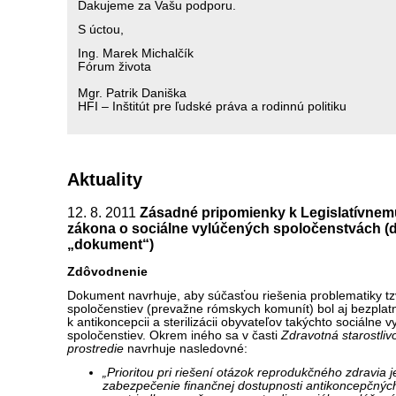
Ďakujeme za Vašu podporu.
S úctou,
Ing. Marek Michalčík
Fórum života
Mgr. Patrik Daniška
HFI – Inštitút pre ľudské práva a rodinnú politiku
Aktuality
12. 8. 2011
Zásadné pripomienky k Legislatívne
zákona o sociálne vylúčených spoločenstvách (ďa
„dokument“)
Zdôvodnenie
Dokument navrhuje, aby súčasťou riešenia problematiky tz
spoločenstiev (prevažne rómskych komunít) bol aj bezplatn
k antikoncepcii a sterilizácii obyvateľov takýchto sociálne 
spoločenstiev. Okrem iného sa v časti
Zdravotná starostliv
prostredie
navrhuje nasledovné:
„Prioritou pri riešení otázok reprodukčného zdravia j
zabezpečenie finančnej dostupnosti antikoncepčnýc