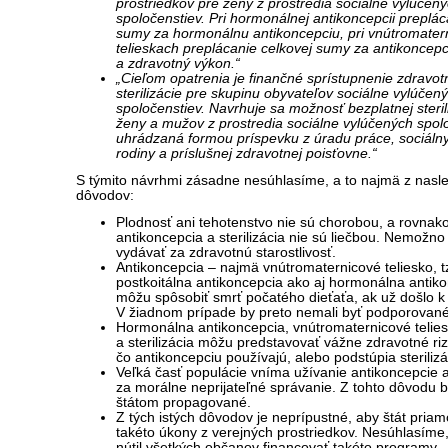
prostriedkov pre ženy z prostredia sociálne vylúčen
spoločenstiev. Pri hormonálnej antikoncepcii preplác
sumy za hormonálnu antikoncepciu, pri vnútromater
telieskach preplácanie celkovej sumy za antikoncepc
a zdravotný výkon.“
„Cieľom opatrenia je finančné sprístupnenie zdravo
sterilizácie pre skupinu obyvateľov sociálne vylúčen
spoločenstiev. Navrhuje sa možnosť bezplatnej steril
ženy a mužov z prostredia sociálne vylúčených spolo
uhrádzaná formou príspevku z úradu práce, sociálny
rodiny a príslušnej zdravotnej poisťovne.“
S týmito návrhmi zásadne nesúhlasíme, a to najmä z nasl
dôvodov:
Plodnosť ani tehotenstvo nie sú chorobou, a rovnako
antikoncepcia a sterilizácia nie sú liečbou. Nemožno
vydávať za zdravotnú starostlivosť.
Antikoncepcia – najmä vnútromaternicové teliesko, t
postkoitálna antikoncepcia ako aj hormonálna antik
môžu spôsobiť smrť počatého dieťaťa, ak už došlo k 
V žiadnom prípade by preto nemali byť podporované
Hormonálna antikoncepcia, vnútromaternicové telie
a sterilizácia môžu predstavovať vážne zdravotné riz
čo antikoncepciu používajú, alebo podstúpia sterilizá
Veľká časť populácie vníma užívanie antikoncepcie a 
za morálne neprijateľné správanie. Z tohto dôvodu b
štátom propagované.
Z tých istých dôvodov je neprípustné, aby štát priam
takéto úkony z verejných prostriedkov. Nesúhlasíme,
nútil všetkých občanov financovať takéto programy