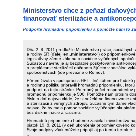
Ministerstvo chce z peňazí daňovýc
financovať sterilizácie a antikoncep
Podporte hromadnú pripomienku a pomôžte nám to za
Dňa 2. 8. 2011 predložilo Ministerstvo práce, sociálnych 
a rodiny SR (ďalej len „
ministerstvo
“) do pripomienkov
legislatívny zámer zákona o sociálne vylúčených spoloče
Súčasťou návrhu je aj bezplatné poskytovanie antikonce
a preplácanie sterilizácií občanom žijúcim v sociálne vyl
spoločenstvách (ide prevažne o Rómov).
Fórum života v spolupráci s HFI – Inštitútom pre ľudské 
a rodinnú politiku pripravili hromadnú pripomienku, ktor
podporiť na tejto stránke. Potrebný počet respondentov 
hromadnú pripomienku je 500. Pomôžte nám prosím dosi
číslo a dať najavo vláde, že si neželáme financovanie an
a sterilizácií z verejných zdrojov. Súčasne tým dáme vlá
najavo, že by mala pomoc sociálne vylúčeným skupinám
bez diskriminácie a rasizmu.
Hromadnú pripomienku budeme zasielať ministerstvu na
piatok 19. 8. 2011 (v deň ukončenia pripomienkového ko
Svoje podpisy však môžete pripojiť aj po tomto termíne.