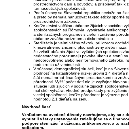
prostredníctvom daní a odvodov, a prispievať tak k 
farmaceutických spoločností.
Podľa ústavy sa Slovenská republika neviaže na žiad
a preto by nemala nanucovať takéto eticky sporné s
prostredníctvom zákonov.
Keďže drvivá väčšina občanov žijúcich v sociálne vy
spoločenstvách sú Rómovia, vytváranie antikoncep
a sterilizačných programov s cieľom zníženia pôrodn
občanov zaváňa rasizmom a diskrimináciou.
Sterilizácia je veľmi vážny zákrok, pri ktorom dochád
k nezvratnému zničeniu plodnosti ženy alebo muža. 
že zvlášť občania žijúci vo vylúčených spoločenstvá
nedostatočne porozumejú povahe úkonu a stanú sa 
nedobrovoľného alebo neinformovaného zákroku, na
podozrenia už v minulosti.
V súčasnej demografickej situácii, keď je na Sloven
plodnosť na katastrofálne nízkej úrovni 1,4 dieťaťa 
štát nemal mrhať finančnými prostriedkami na znižo
pôrodnosti. Vyšší počet detí nie je zvyčajne hlavnou 
situácie ľudí žijúcich v sociálne žijúcich spoločenstvá
mal skôr vytvárať vhodné predpoklady pre zvýšenie 
v celej spoločnosti, keďže pôrodnosť je výrazne po
hodnotou 2,1 dieťaťa na ženu.
Návrhová časť
Vzhľadom na uvedené dôvody navrhujeme, aby sa z 
vypustili všetky ustanovenia zmieňujúce sa o financo
podpore sterilizácií a užívania antikoncepcie, a to n
spôsobom: