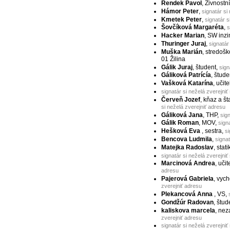
Rendek Pavol
, Živnostn
Hámor Peter
,
signatár si
Kmetek Peter
,
signatár s
Šovčíková Margaréta
,
s
Hacker Marian
, SW inzi
Thuringer Juraj
,
signatár
Muška Marián
, stredoš
01 Žilina
Gálik Juraj
, študent,
sign
Gáliková Patrícía
, štude
Vašková Katarína
, učit
signatár si neželá zverejniť
Červeň Jozef
, kňaz a š
si neželá zverejniť adresu
Gáliková Jana
, THP,
sig
Gálik Roman
, MOV,
sign
Hešková Eva
, sestra,
si
Bencova Ludmila
,
signat
Matejka Radoslav
, stati
signatár si neželá zverejniť
Marcinová Andrea
, uči
adresu
Pajerová Gabriela
, vyc
zverejniť adresu
Plekancová Anna
, VS,
Gondžúr Radovan
, štud
kaliskova marcela
, ne
zverejniť adresu
signatár si neželá zverejniť