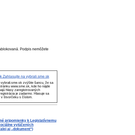
ablokovaná. Podpis nemôžete
Zahlasujte na vybrali.sme.sk
vybrali.sme.sk zvýšite šancu, že sa
stránku www.sme.sk, kde ho nájde
majú hlasy zaregistrovaných
egistrácia je zadarmo. Hlasuje sa
" v štvorčeku s číslom.
dné pripomienky k Legislatívnemu
ociálne vylúčených
alej aj „dokument“)