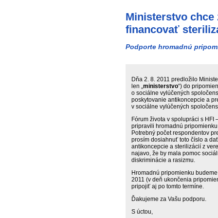
Ministerstvo chce
financovať sterili
Podporte hromadnú pripomi
Dňa 2. 8. 2011 predložilo Ministe
len „
ministerstvo
“) do pripomie
o sociálne vylúčených spoločens
poskytovanie antikoncepcie a pre
v sociálne vylúčených spoločens
Fórum života v spolupráci s HFI –
pripravili hromadnú pripomienku,
Potrebný počet respondentov p
prosím dosiahnuť toto číslo a da
antikoncepcie a sterilizácií z v
najavo, že by mala pomoc sociá
diskriminácie a rasizmu.
Hromadnú pripomienku budeme zas
2011 (v deň ukončenia pripomie
pripojiť aj po tomto termíne.
Ďakujeme za Vašu podporu.
S úctou,