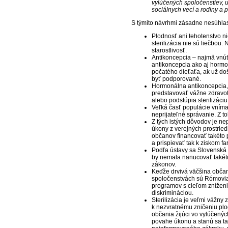
vylúčených spoločenstiev, 
sociálnych vecí a rodiny a p
S týmito návrhmi zásadne nesúhla
Plodnosť ani tehotenstvo n
sterilizácia nie sú liečbou
starostlivosť.
Antikoncepcia – najmä vnútr
antikoncepcia ako aj horm
počatého dieťaťa, ak už doš
byť podporované.
Hormonálna antikoncepcia, 
predstavovať vážne zdravotn
alebo podstúpia sterilizáciu
Veľká časť populácie vníma 
neprijateľné správanie. Z 
Z tých istých dôvodov je ne
úkony z verejných prostried
občanov financovať takéto 
a prispievať tak k ziskom f
Podľa ústavy sa Slovenská 
by nemala nanucovať takéto
zákonov.
Keďže drvivá väčšina občan
spoločenstvách sú Rómovia,
programov s cieľom znížen
diskrimináciou.
Sterilizácia je veľmi vážny 
k nezvratnému zničeniu plod
občania žijúci vo vylúčen
povahe úkonu a stanú sa t