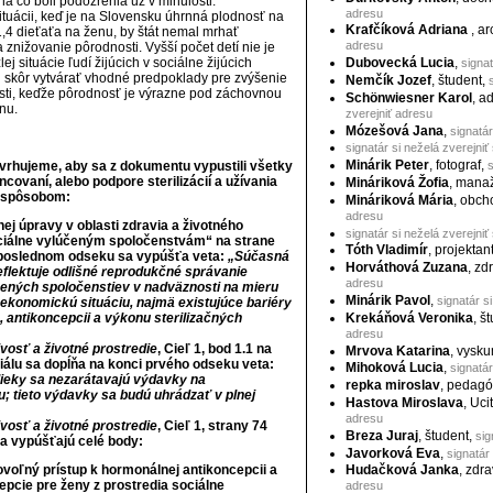
a čo boli podozrenia už v minulosti.
adresu
ituácii, keď je na Slovensku úhrnná plodnosť na
Krafčíková Adriana
, ar
 1,4 dieťaťa na ženu, by štát nemal mrhať
adresu
 znižovanie pôrodnosti. Vyšší počet detí nie je
Dubovecká Lucia
,
ej situácie ľudí žijúcich v sociálne žijúcich
signat
l skôr vytvárať vhodné predpoklady pre zvýšenie
Nemčík Jozef
, študent,
osti, keďže pôrodnosť je výrazne pod záchovnou
Schönwiesner Karol
, a
nu.
zverejniť adresu
Mózešová Jana
,
signatár
signatár si neželá zverejniť
Minárik Peter
, fotograf,
s
rhujeme, aby sa z dokumentu vypustili všetky
covaní, alebo podpore sterilizácií a užívania
Mináriková Žofia
, mana
m spôsobom:
Mináriková Mária
, obch
adresu
ej úpravy v oblasti zdravia a životného
signatár si neželá zverejniť
ociálne vylúčeným spoločenstvám“ na strane
Tóth Vladimír
, projektan
v poslednom odseku sa vypúšťa veta:
„Súčasná
Horváthová Zuzana
, zd
eflektuje odlišné reprodukčné správanie
adresu
čených spoločenstiev v nadväznosti na mieru
Minárik Pavol
,
signatár s
-ekonomickú situáciu, najmä existujúce bariéry
Krekáňová Veronika
, š
, antikoncepcii a výkonu sterilizačných
adresu
ivosť a životné prostredie
, Cieľ 1, bod 1.1 na
Mrvova Katarina
, vysk
iálu sa dopĺňa na konci prvého odseku veta:
Mihoková Lucia
,
signatár
lieky sa nezarátavajú výdavky na
repka miroslav
, pedagó
iu; tieto výdavky sa budú uhrádzať v plnej
Hastova Miroslava
, Uci
adresu
ivosť a životné prostredie
, Cieľ 1, strany 74
Breza Juraj
, študent,
sig
sa vypúšťajú celé body:
Javorková Eva
,
signatár
ovoľný prístup k hormonálnej antikoncepcii a
Hudačková Janka
, zdra
epcie pre ženy z prostredia sociálne
adresu