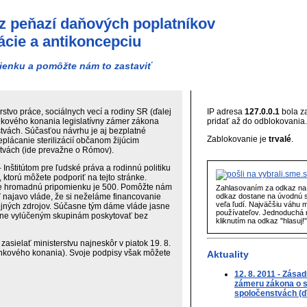
 z peňazí daňových poplatníkov
zácie a antikoncepciu
enku a pomôžte nám to zastaviť
rstvo práce, sociálnych vecí a rodiny SR (ďalej
IP adresa
127.0.0.1
bola z
nkového konania legislatívny zámer zákona
pridať až do odblokovania.
tvách. Súčasťou návrhu je aj bezplatné
Zablokovanie je
trvalé
.
plácanie sterilizácií občanom žijúcim
tvách (ide prevažne o Rómov).
 Inštitútom pre ľudské práva a rodinnú politiku
 ktorú môžete podporiť na tejto stránke.
re hromadnú pripomienku je 500. Pomôžte nám
Zahlasovaním za odkaz na 
ť najavo vláde, že si neželáme financovanie
odkaz dostane na úvodnú 
veľa ľudí. Najväčšiu váhu 
erejných zdrojov. Súčasne tým dáme vláde jasne
používateľov. Jednoduchá r
lne vylúčeným skupinám poskytovať bez
kliknutím na odkaz "hlasuj!
ielať ministerstvu najneskôr v piatok 19. 8.
nkového konania). Svoje podpisy však môžete
Aktuality
12. 8. 2011 - Zása
zámeru zákona o s
spoločenstvách (ď