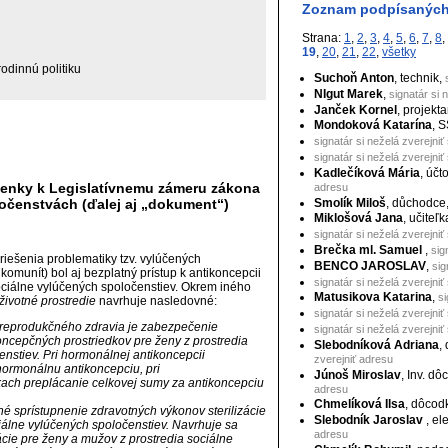
Zoznam podpísaných
Strana:
1
,
2
,
3
,
4
,
5
,
6
,
7
,
8
,
19
,
20
,
21
,
22
,
všetky
rodinnú politiku
Suchoň Anton
, technik,
NIgut Marek
,
signatár si 
Janček Kornel
, projekta
Mondoková Katarína
, 
signatár si neželá zverejniť
signatár si neželá zverejniť
Kadlečíková Mária
, účt
enky k Legislatívnemu zámeru zákona
adresu
Smolík Miloš
, důchodce
očenstvách (ďalej aj „dokument“)
Miklošová Jana
, učiteľk
signatár si neželá zverejniť
Brečka ml. Samuel
,
sig
iešenia problematiky tzv. vylúčených
BENCO JAROSLAV
,
sig
omunít) bol aj bezplatný prístup k antikoncepcii
signatár si neželá zverejniť
 sociálne vylúčených spoločenstiev. Okrem iného
Matusikova Katarina
,
si
 životné prostredie
navrhuje nasledovné:
signatár si neželá zverejniť
ok reprodukčného zdravia je zabezpečenie
signatár si neželá zverejniť
oncepčných prostriedkov pre ženy z prostredia
Slebodníková Adriana
,
nstiev. Pri hormonálnej antikoncepcii
zverejniť adresu
hormonálnu antikoncepciu, pri
Júnoš Miroslav
, Inv. d
kach preplácanie celkovej sumy za antikoncepciu
adresu
Chmelíková Ilsa
, dôcod
né sprístupnenie zdravotných výkonov sterilizácie
Slebodník Jaroslav
, el
iálne vylúčených spoločenstiev. Navrhuje sa
adresu
ácie pre ženy a mužov z prostredia sociálne