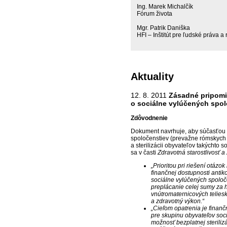
Ing. Marek Michalčík
Fórum života
Mgr. Patrik Daniška
HFI – Inštitút pre ľudské práva a 
Aktuality
12. 8. 2011
Zásadné pripomi
o sociálne vylúčených spol
Zdôvodnenie
Dokument navrhuje, aby súčasťou r
spoločenstiev (prevažne rómskych k
a sterilizácii obyvateľov takýchto
sa v časti
Zdravotná starostlivosť a
„Prioritou pri riešení otáz
finančnej dostupnosti antik
sociálne vylúčených spoloče
preplácanie celej sumy za 
vnútromaternicových telies
a zdravotný výkon.“
„Cieľom opatrenia je finanč
pre skupinu obyvateľov soc
možnosť bezplatnej steriliz