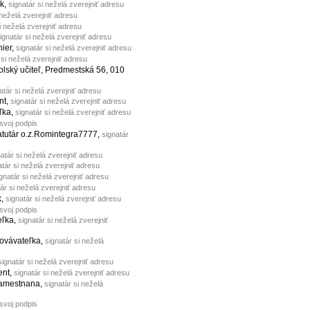
ík,
signatár si neželá zverejniť adresu
 neželá zverejniť adresu
i neželá zverejniť adresu
ignatár si neželá zverejniť adresu
nier,
signatár si neželá zverejniť adresu
 si neželá zverejniť adresu
kolský učiteľ, Predmestská 56, 010
atár si neželá zverejniť adresu
nt,
signatár si neželá zverejniť adresu
eľka,
signatár si neželá zverejniť adresu
 svoj podpis
tatutár o.z.Romintegra7777,
signatár
natár si neželá zverejniť adresu
atár si neželá zverejniť adresu
gnatár si neželá zverejniť adresu
ár si neželá zverejniť adresu
k,
signatár si neželá zverejniť adresu
 svoj podpis
teľka,
signatár si neželá zverejniť
hovávateľka,
signatár si neželá
signatár si neželá zverejniť adresu
ent,
signatár si neželá zverejniť adresu
zamestnana,
signatár si neželá
 svoj podpis