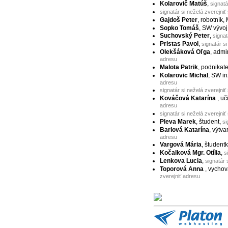
Kolarovič Matúš
,
signatá
signatár si neželá zverejniť
Gajdoš Peter
, robotník,
Sopko Tomáš
, SW vývoj
Suchovský Peter
,
signat
Pristas Pavol
,
signatár s
Olekšáková Oľga
, admi
adresu
Malota Patrik
, podnikat
Kolarovic Michal
, SW in
adresu
signatár si neželá zverejniť
Kováčová Katarína
, uč
adresu
signatár si neželá zverejniť
Pleva Marek
, študent,
si
Barlová Katarína
, výtva
adresu
Vargová Mária
, študent
Kočalková Mgr. Otília
,
s
Lenkova Lucia
,
signatár 
Toporová Anna
, vychov
zverejniť adresu