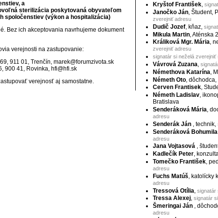
nstiev, a
Kryštof František
,
signa
ovoľná sterilizácia poskytovaná obyvateľom
Janočko Ján
, Študent, 
h spoločenstiev (výkon a hospitalizácia)
zverejniť adresu
Dudič Jozef
, kňaz,
signat
dné. Bez ich akceptovania navrhujeme dokument
Mikula Martin
, Aténska 
Králiková Mgr. Mária
, 
ia verejnosti na zastupovanie:
zverejniť adresu
signatár si neželá zverejniť
, 69, 911 01, Trenčín, marek@forumzivota.sk
Vávrová Zuzana
,
signatá
6, 900 41, Rovinka, hfi@hfi.sk
Némethova Katarína
, 
Németh Oto
, dôchodca,
astupovať verejnosť aj samostatne.
Cerven Frantisek
, Stud
Németh Ladislav
, ikon
Bratislava
Senderáková Mária
, d
adresu
Senderák Ján
, technik,
Senderáková Bohumila
adresu
Jana Vojtasová
, študen
Kadlečík Peter
, konzult
Tomečko František
, pe
adresu
Fuchs Matúš
, katolícky
adresu
Tressová Otília
,
signatár 
Tressa Alexej
,
signatár s
Šmeringai Ján
, dôchod
adresu