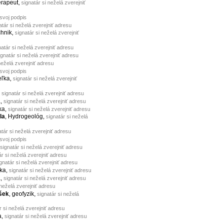
terapeut,
signatár si neželá zverejniť
 svoj podpis
atár si neželá zverejniť adresu
chnik,
signatár si neželá zverejniť
natár si neželá zverejniť adresu
ignatár si neželá zverejniť adresu
neželá zverejniť adresu
 svoj podpis
teľka,
signatár si neželá zverejniť
,
signatár si neželá zverejniť adresu
a,
signatár si neželá zverejniť adresu
ka,
signatár si neželá zverejniť adresu
la
, Hydrogeológ,
signatár si neželá
atár si neželá zverejniť adresu
 svoj podpis
signatár si neželá zverejniť adresu
ár si neželá zverejniť adresu
gnatár si neželá zverejniť adresu
tka,
signatár si neželá zverejniť adresu
a,
signatár si neželá zverejniť adresu
 neželá zverejniť adresu
šek
, geofyzik,
signatár si neželá
r si neželá zverejniť adresu
a,
signatár si neželá zverejniť adresu