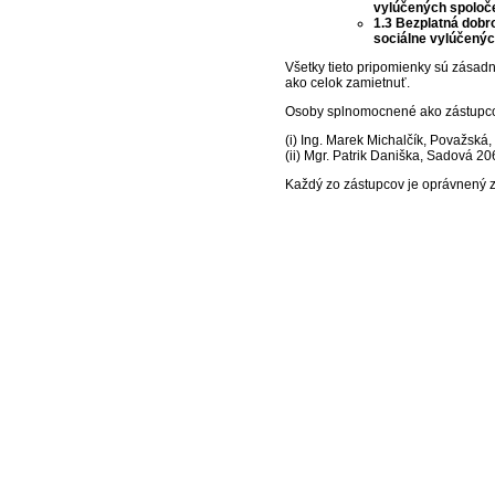
vylúčených spoloče
1.3 Bezplatná dobr
sociálne vylúčenýc
Všetky tieto pripomienky sú zása
ako celok zamietnuť.
Osoby splnomocnené ako zástupcov
(i) Ing. Marek Michalčík, Považská
(ii) Mgr. Patrik Daniška, Sadová 20
Každý zo zástupcov je oprávnený z