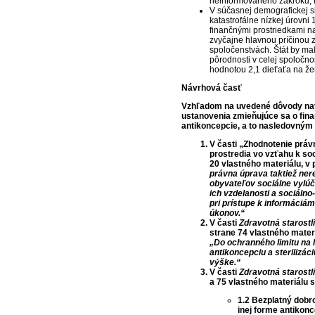
neinformovaného zákroku, n
V súčasnej demografickej s
katastrofálne nízkej úrovni
finančnými prostriedkami na
zvyčajne hlavnou príčinou zl
spoločenstvách. Štát by ma
pôrodnosti v celej spoločn
hodnotou 2,1 dieťaťa na že
Návrhová časť
Vzhľadom na uvedené dôvody nav
ustanovenia zmieňujúce sa o finan
antikoncepcie, a to nasledovný
V časti „Zhodnotenie právn
prostredia vo vzťahu k s
20 vlastného materiálu, 
právna úprava taktiež ner
obyvateľov sociálne vylú
ich vzdelanosti a sociálno
pri prístupe k informáciám
úkonov.“
V časti
Zdravotná starostl
strane 74 vlastného mater
„Do ochranného limitu na 
antikoncepciu a sterilizác
výške.“
V časti
Zdravotná starostl
a 75 vlastného materiálu 
1.2 Bezplatný dobr
inej forme antikonc