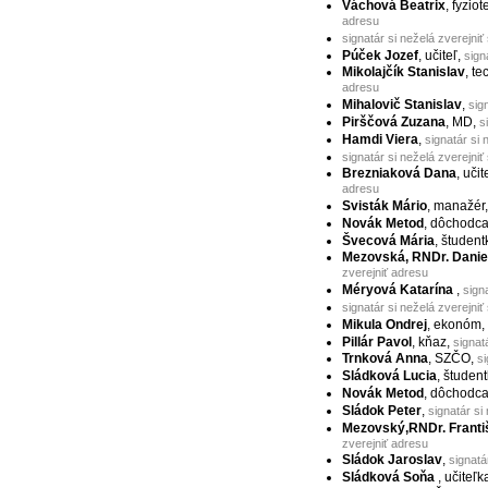
Váchová Beatrix
, fyzio
adresu
signatár si neželá zverejniť
Púček Jozef
, učiteľ,
sign
Mikolajčík Stanislav
, te
adresu
Mihalovič Stanislav
,
sig
Pirščová Zuzana
, MD,
s
Hamdi Viera
,
signatár si 
signatár si neželá zverejniť
Brezniaková Dana
, uči
adresu
Svisták Mário
, manažér
Novák Metod
, dôchodc
Švecová Mária
, študent
Mezovská, RNDr. Danie
zverejniť adresu
Méryová Katarína
,
sign
signatár si neželá zverejniť
Mikula Ondrej
, ekonóm,
Pillár Pavol
, kňaz,
signat
Trnková Anna
, SZČO,
si
Sládková Lucia
, študen
Novák Metod
, dôchodc
Sládok Peter
,
signatár si
Mezovský,RNDr. Franti
zverejniť adresu
Sládok Jaroslav
,
signatá
Sládková Soňa
, učiteľk