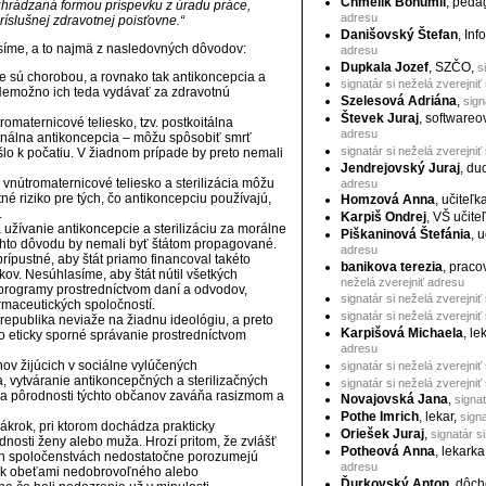
Chmelík Bohumil
, peda
uhrádzaná formou príspevku z úradu práce,
adresu
ríslušnej zdravotnej poisťovne.“
Danišovský Štefan
, Inf
síme, a to najmä z nasledovných dôvodov:
adresu
Dupkala Jozef
, SZČO,
s
ie sú chorobou, a rovnako tak antikoncepcia a
signatár si neželá zverejniť
. Nemožno ich teda vydávať za zdravotnú
Szelesová Adriána
,
sign
Števek Juraj
, softwareo
omaternicové teliesko, tzv. postkoitálna
adresu
onálna antikoncepcia – môžu spôsobiť smrť
signatár si neželá zverejniť
lo k počatiu. V žiadnom prípade by preto nemali
Jendrejovský Juraj
, du
vnútromaternicové teliesko a sterilizácia môžu
adresu
é riziko pre tých, čo antikoncepciu používajú,
Homzová Anna
, učiteľk
.
Karpiš Ondrej
, VŠ učite
užívanie antikoncepcie a sterilizáciu za morálne
Piškaninová Štefánia
, 
tohto dôvodu by nemali byť štátom propagované.
adresu
prípustné, aby štát priamo financoval takéto
banikova terezia
, praco
kov. Nesúhlasíme, aby štát nútil všetkých
neželá zverejniť adresu
programy prostredníctvom daní a odvodov,
signatár si neželá zverejniť
armaceutických spoločností.
signatár si neželá zverejniť
republika neviaže na žiadnu ideológiu, a preto
Karpišová Michaela
, le
 eticky sporné správanie prostredníctvom
adresu
ov žijúcich v sociálne vylúčených
signatár si neželá zverejniť
 vytváranie antikoncepčných a sterilizačných
signatár si neželá zverejniť
ia pôrodnosti týchto občanov zaváňa rasizmom a
Novajovská Jana
,
signat
Pothe Imrich
, lekar,
signa
zákrok, pri ktorom dochádza prakticky
Oriešek Juraj
,
signatár s
nosti ženy alebo muža. Hrozí pritom, že zvlášť
Potheová Anna
, lekark
ých spoločenstvách nedostatočne porozumejú
adresu
ak obeťami nedobrovoľného alebo
Ďurkovský Anton
, dôc